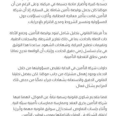
جسدية كبيرة وأضرار مادية جسيمة في مركبته. وعلى الرغم من أن
موكلنا كان يحمل بوليصة تأمين شاملة على السيارة، إلا أن شركة
التأمين قامت بتأخير معالجة المطالبة، وأثارت تساؤلات حول
المسؤولية وتفسير الشروط ومدى الالتزام بالإجراءات.
بدأ فريقنا القانوني بتحليل شامل لبنود بوليصة التأمين، وجمع الأدلة
ذات الصلة بالحادث، بما في ذلك تقارير الشرطة، والسجلات الطبية،
وتقييمات تصليح المركبة، وشهادات الشهود. ساعدنا هذا التوثيق
في بناء تسلسل زمني دقيق للحادث، وإثبات أن الواقعة تندرج تمامًا
ضمن نطاق التغطية التأمينية.
حاولت شركة التأمين في البداية تقليص مسؤوليتها من خلال
الادعاء بوجود إهمال مشترك من جانب موكلنا. لكن بفضل تحليلنا
القانوني الدقيق والاستعانة بشهادات خبراء، تمكّنا من دحض تلك
المزاعم بشكل فعال.
قمنا بتقديم شكوى قانونية رسمية نيابةً عن الموكل، اتهمنا فيها
شركة التأمين بخرق العقد وممارسة ممارسات تأمينية سيئة النية.
وأثناء جلسات التفاوض، استندنا إلى سوابق قانونية مهمة وأبرزنا
إخفاق الشركة في الوفاء بالتزاماتها بموجب قوانين التأمين