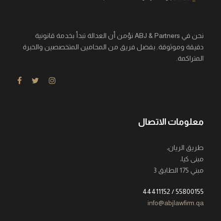
نحن في ABJ & Partners نؤمن أن العدالة تبدأ بخدمة قانونية
دقيقة وموثوقة. بفضل فريق من المحامين المتخصصين والخبرة
المتراكمة.
معلومات الاتصال
طريق الريان،
مبنى كيا،
مبني 175 الطابق 3
55800155 / 44411152
info@abjlawfirm.qa