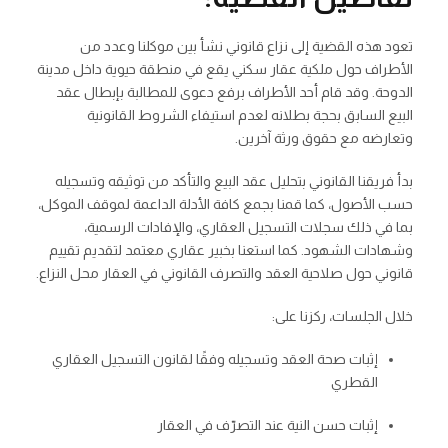
تعود هذه القضية إلى نزاع قانوني نشأ بين موكلنا وعدد من
الأطراف حول ملكية عقار سكني يقع في منطقة حيوية داخل مدينة
الدوحة. وقد قام أحد الأطراف برفع دعوى للمطالبة بإبطال عقد
البيع السابق بحجة بطلانه لعدم استيفاء الشروط القانونية
وتعارضه مع حقوق ورثة آخرين.
بدأ فريقنا القانوني بتحليل عقد البيع والتأكد من توثيقه وتسجيله
حسب الأصول، كما قمنا بجمع كافة الأدلة الداعمة لموقف الموكل،
بما في ذلك سجلات التسجيل العقاري، والإفادات الرسمية،
وشهادات الشهود. كما استعنا بخبير عقاري معتمد لتقديم تقييم
قانوني حول صلاحية العقد والتصرف القانوني في العقار محل النزاع.
خلال الجلسات، ركزنا على:
إثبات صحة العقد وتسجيله وفقًا لقانون التسجيل العقاري
القطري
إثبات حسن النية عند التصرّف في العقار