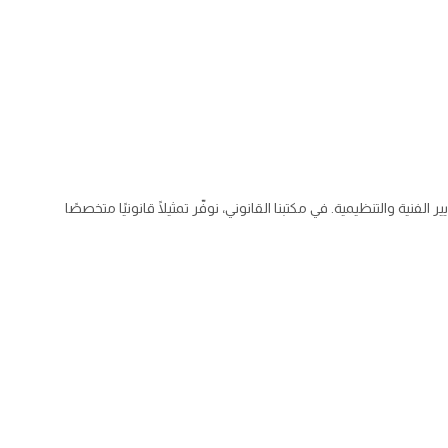
نية والتنظيمية. في مكتبنا القانوني، نوفّر تمثيلًا قانونيًا متخصصًا