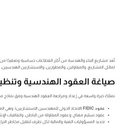
تُعد مشاريع البناء والهندسة من أكثر القطاعات حساسية وتعقيدًا من حيث ا
لمالكي المشاريع، والمقاولين، والمطورين، والاستشاريين الهندسيين، لض
صياغة العقود الهندسية وتنظيم
نمتلك خبرة واسعة في إعداد ومراجعة العقود الهندسية وفق نماذج م
عقود FIDIC
(الاتحاد الدولي للمهندسين الاستشاريين): وهي المعاي
عقود تسليم مفتاح، وعقود المقاولة من الباطن، واتفاقيات الإش
تحديد المسؤوليات الفنية والمالية لكل طرف لتقليل مخاطر النزاع أث