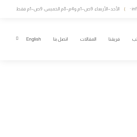
in
·
الأحد–الأربعاء: 9ص–1م و4م–8م الخميس: 9ص–1م فقط
تب
فريقنا
المقالات
اتصل بنا
English
ي المتخصص في
الهندسية