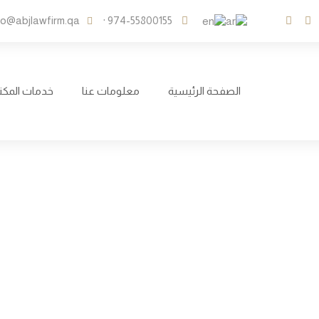
fo@abjlawfirm.qa
·
974-55800155
الصفحة الرئيسية
معلومات عنا
خدمات المك
سة: التمثيل القانون
الإنشائية والعقود 